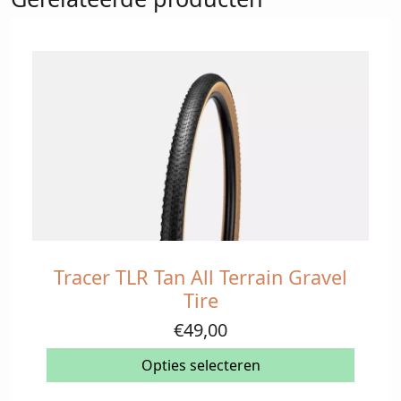
Tracer TLR Tan All Terrain Gravel
Dit
product
Tire
heeft
€
49,00
meerdere
variaties.
Opties selecteren
Deze