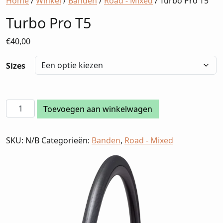
Home
/
Winkel
/
Banden
/
Road - Mixed
/ Turbo Pro T5
Turbo Pro T5
€
40,00
Sizes
Turbo
Toevoegen aan winkelwagen
Pro
T5
SKU:
N/B
Categorieën:
Banden
,
Road - Mixed
aantal