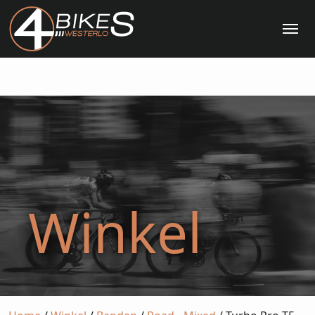
Me
Winkel