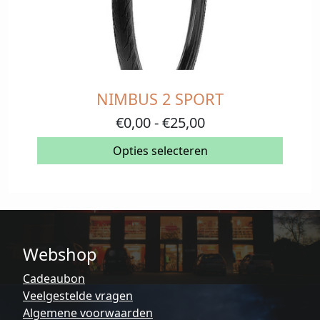
NIMBUS 2 SPORT
Dit
product
Prijsklasse:
€
0,00
-
€
25,00
heeft
€0,00
meerdere
Opties selecteren
tot
variaties.
€25,00
Deze
optie
kan
gekozen
Webshop
worden
op
Cadeaubon
de
Veelgestelde vragen
productpagina
Algemene voorwaarden