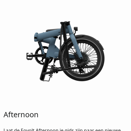
Afternoon
Laat de Eovolt Afternoon je gids zijn naar een nieuwe