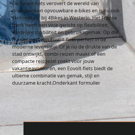
De Eovolt-fiets verovert de wereld van
draagbare en opvouwbare e-bikes en is nu ook
verkrijgbaar bij 4Bikes in Westerlo. Het Franse
merk heeft een visie gericht op flexibiliteit,
stedelijke mobiliteit en gebruiksgemak. Op die
manier past een Eovolt-fiets perfect in de
moderne levensstijl. Of je nu de drukte van de
stad ontwijkt, combi-reizen maakt of een
compacte reisgezel zoekt voor jouw
vakantieavonturen, een Eovolt-fiets biedt de
ultieme combinatie van gemak, stijl en
duurzame kracht.Onderkant formulier
Onze nieuwsbrief