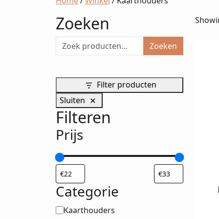
Home
/
Winkel
/ Kaarthouders
Zoeken
Showin
Zoeken
Filter producten
Sluiten
Filteren
Prijs
Categorie
Categorie
Kaarthouders