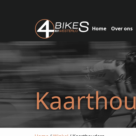
Home
Over ons
Kaarthou