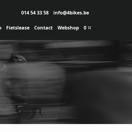
014 54 33 58
info@4bikes.be
o
Fietslease
Contact
Webshop
0