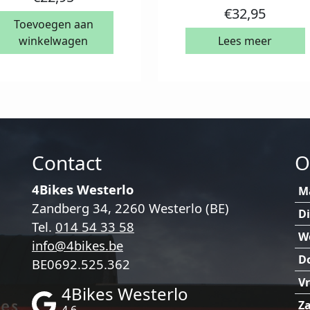
€
32,95
Toevoegen aan
winkelwagen
Lees meer
Contact
O
4Bikes Westerlo
M
Zandberg 34, 2260 Westerlo (BE)
D
Tel.
014 54 33 58
W
info@4bikes.be
D
BE0692.525.362
Vr
4Bikes Westerlo
Za