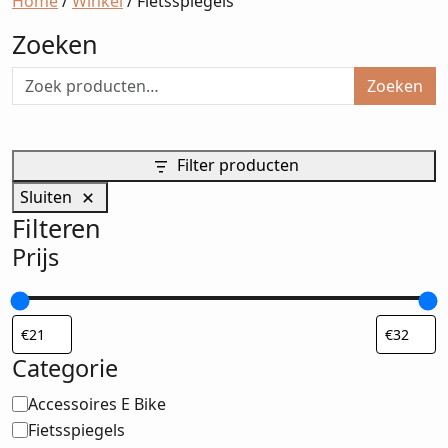
Home
/
Winkel
/ Fietsspiegels
Zoeken
Zoeken
Filter producten
Sluiten
Filteren
Prijs
Categorie
Categorie
Accessoires E Bike
Fietsspiegels