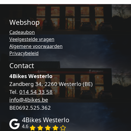
kan
gekozen
worden
Webshop
op
de
Cadeaubon
productpagina
Veelgestelde vragen
Algemene voorwaarden
Privacybeleid
Contact
4Bikes Westerlo
Zandberg 34, 2260 Westerlo (BE)
Tel.
014 54 33 58
info@4bikes.be
BE0692.525.362
4Bikes Westerlo
4.6