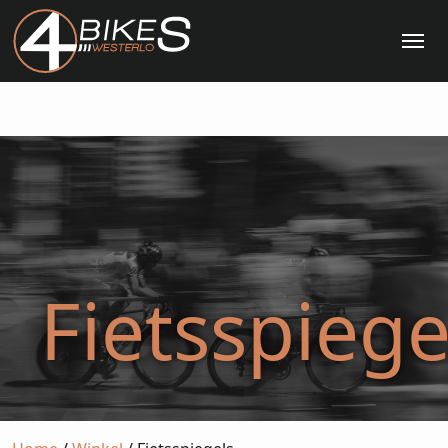
Me
Fietsspiege