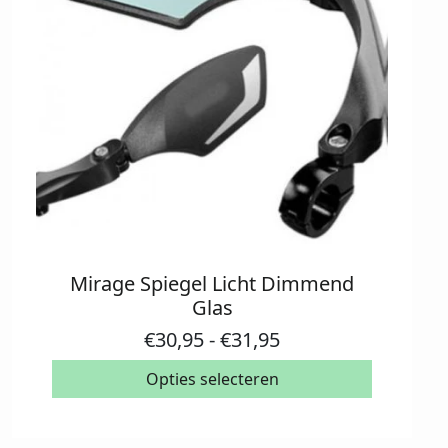
Mirage Spiegel Licht Dimmend
Dit
Glas
product
heeft
Prijsklasse:
€
30,95
-
€
31,95
meerdere
€30,95
variaties.
Opties selecteren
tot
Deze
€31,95
optie