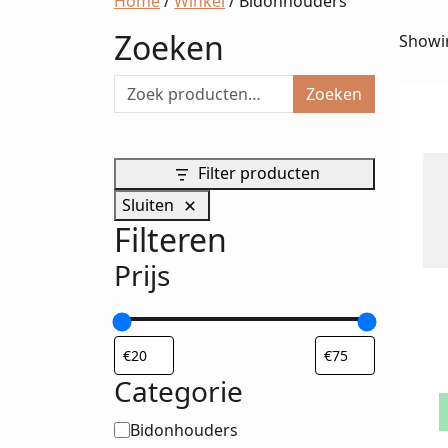
Home
/
Winkel
/ Bidonhouders
Zoeken
Showin
Zoeken
Filter producten
Sluiten
Filteren
Prijs
D
p
Categorie
h
m
Categorie
Bidonhouders
v