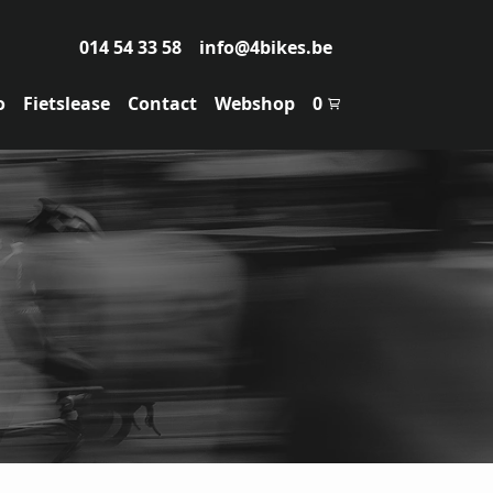
014 54 33 58
info@4bikes.be
o
Fietslease
Contact
Webshop
0