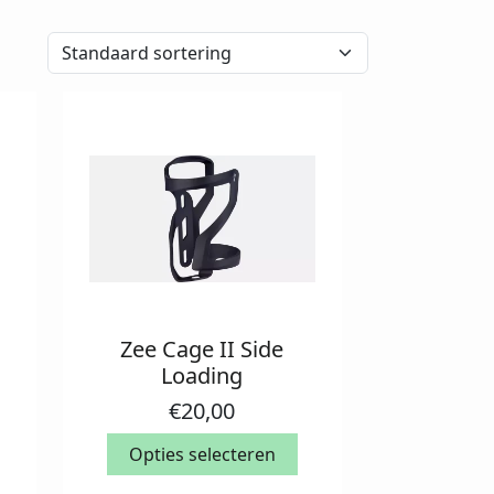
Zee Cage II Side
Dit
Loading
product
heeft
€
20,00
meerdere
variaties.
Opties selecteren
Deze