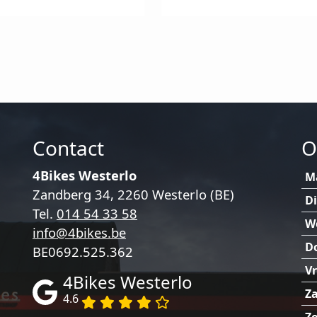
eze
optie
ptie
kan
an
gekozen
ekozen
worden
orden
op
p
de
e
productpagina
roductpagina
Contact
O
4Bikes Westerlo
M
Zandberg 34, 2260 Westerlo (BE)
D
Tel.
014 54 33 58
W
info@4bikes.be
D
BE0692.525.362
Vr
4Bikes Westerlo
Za
4.6