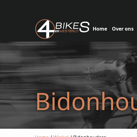
Home
Over ons
Bidonho