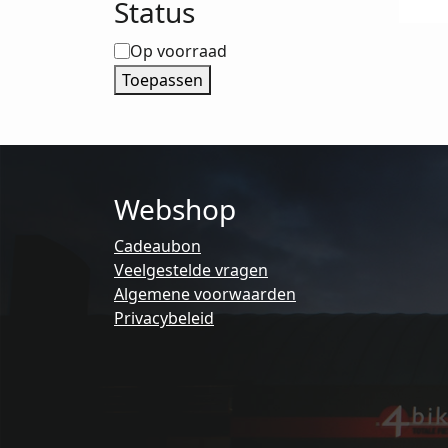
Status
D
o
Status
Op voorraad
k
Toepassen
g
w
o
d
p
Webshop
Cadeaubon
Veelgestelde vragen
Algemene voorwaarden
Privacybeleid