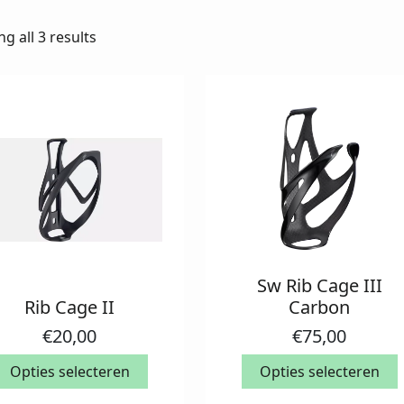
g all 3 results
Sw Rib Cage III
Dit
Rib Cage II
Carbon
it
product
roduct
heeft
€
20,00
€
75,00
eeft
meerdere
eerdere
Opties selecteren
variaties.
Opties selecteren
ariaties.
Deze