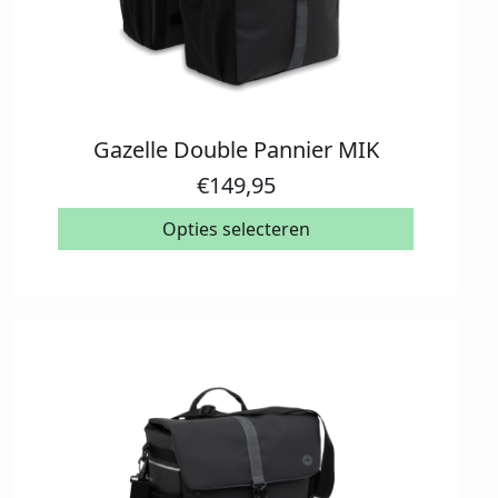
Gazelle Double Pannier MIK
Dit
product
€
149,95
heeft
meerdere
Opties selecteren
variaties.
Deze
optie
kan
gekozen
worden
op
de
productpagina