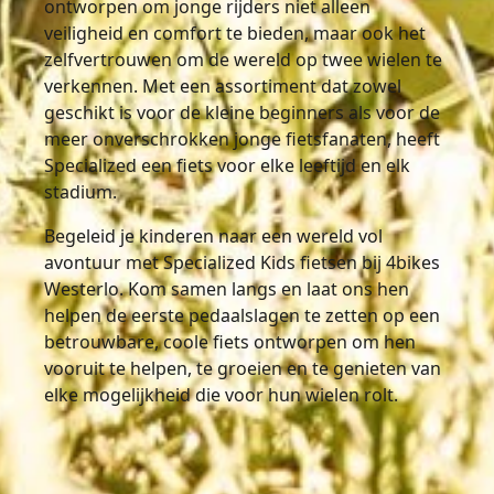
ontworpen om jonge rijders niet alleen
veiligheid en comfort te bieden, maar ook het
zelfvertrouwen om de wereld op twee wielen te
verkennen. Met een assortiment dat zowel
geschikt is voor de kleine beginners als voor de
meer onverschrokken jonge fietsfanaten, heeft
Specialized een fiets voor elke leeftijd en elk
stadium.
Begeleid je kinderen naar een wereld vol
avontuur met Specialized Kids fietsen bij 4bikes
Westerlo. Kom samen langs en laat ons hen
helpen de eerste pedaalslagen te zetten op een
betrouwbare, coole fiets ontworpen om hen
vooruit te helpen, te groeien en te genieten van
elke mogelijkheid die voor hun wielen rolt.