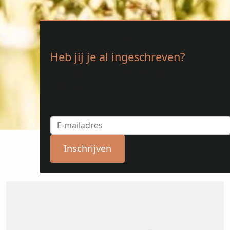
Onze nieuwsbrief
Heb jij je al ingeschreven?
Blijft op de hoogte van onze laatste updates.
Schrijf je nu in!
Inschrijven