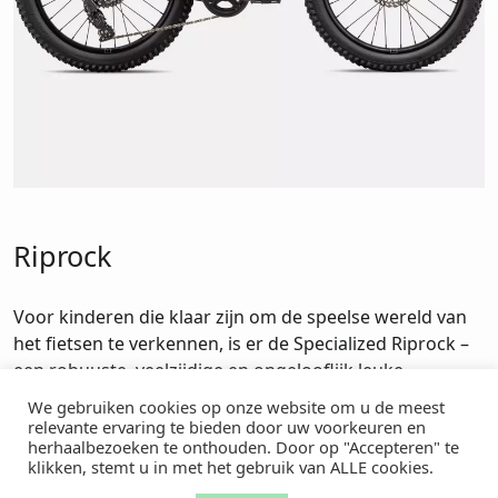
Riprock
Voor kinderen die klaar zijn om de speelse wereld van
het fietsen te verkennen, is er de Specialized Riprock –
een robuuste, veelzijdige en ongelooflijk leuke
kinderfiets die ontworpen is om net zo avontuurlijk en
We gebruiken cookies op onze website om u de meest
onverzettelijk te zijn als de jonge rijders zelf. Of het nu
relevante ervaring te bieden door uw voorkeuren en
herhaalbezoeken te onthouden. Door op "Accepteren" te
gaat om een ritje door de buurt, een gezinsuitstapje op
klikken, stemt u in met het gebruik van ALLE cookies.
het parcours, of de eerste kennismaking met