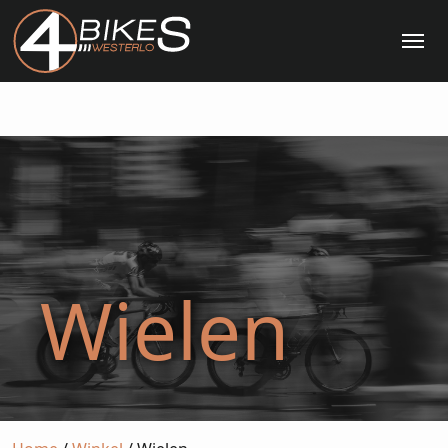
Me
Wielen