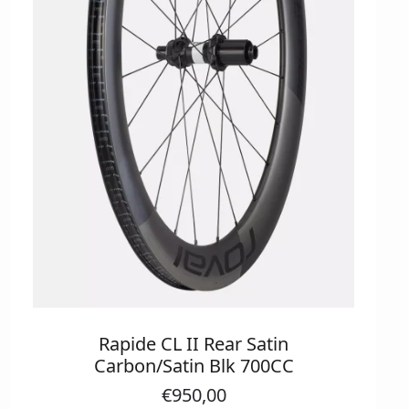
Rapide CL II Rear Satin
Carbon/Satin Blk 700CC
€
950,00