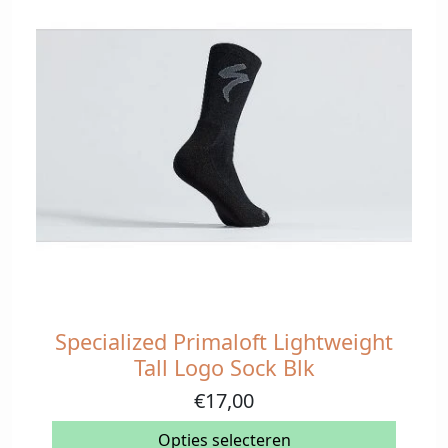
Specialized Primaloft Lightweight
Dit
product
Tall Logo Sock Blk
heeft
€
17,00
meerdere
variaties.
Opties selecteren