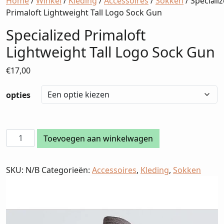
Home
/
Winkel
/
Kleding
/
Accessoires
/
Sokken
/ Speciali
Primaloft Lightweight Tall Logo Sock Gun
Specialized Primaloft
Lightweight Tall Logo Sock Gun
€
17,00
opties
Specialized
Toevoegen aan winkelwagen
Primaloft
Lightweight
SKU:
N/B
Categorieën:
Accessoires
,
Kleding
,
Sokken
Tall
Logo
Sock
Gun
aantal