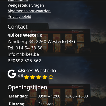
de
Veelgestelde vragen
productpagina
Algemene voorwaarden
Privacybeleid
Contact
4Bikes Westerlo
Zandberg 34, 2260 Westerlo (BE)
Tel.
014 54 33 58
info@4bikes.be
BE0692.525.362
4Bikes Westerlo
4.6
Openingstijden
Maandag:
09:00 – 12:00 13:00 – 18:00
Dinsdag:
Gesloten