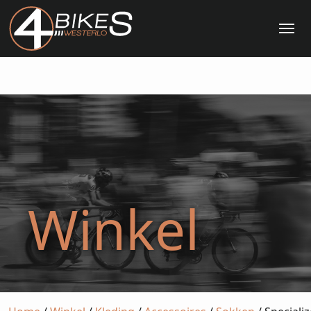
Me
Winkel