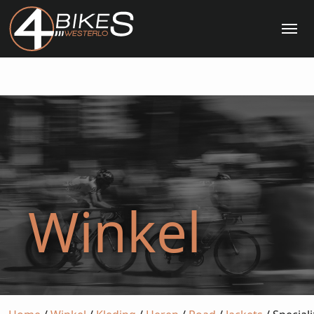
Me
Winkel