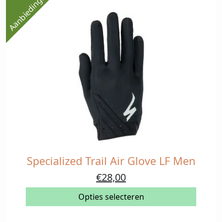
Aanbieding!
worden
op
de
productpagina
Specialized Trail Air Glove LF Men
Dit
product
Oorspronkelijke
Huidige
€
28,00
heeft
prijs
prijs
meerdere
Opties selecteren
was:
is:
variaties.
€40,00.
€28,00.
Deze