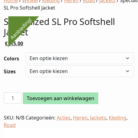
Home
/
Winkel
/
Kleding
/
Heren
/
Road
/
Jackets
/ Special
SL Pro Softshell Jacket
Specialized SL Pro Softshell
Aanbieding!
Jacket
Oorspronkelijke
Huidige
€
115,00
prijs
prijs
was:
is:
Colors
€230,00.
€115,00.
Sizes
Specialized
Toevoegen aan winkelwagen
SL
Pro
SKU:
N/B
Categorieën:
Acties
,
Heren
,
Jackets
,
Kleding
,
Softshell
Road
Jacket
aantal