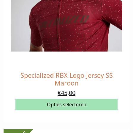
Specialized RBX Logo Jersey SS
Dit
product
Maroon
heeft
Oorspronkelijke
Huidige
€
45,00
meerdere
prijs
prijs
variaties.
Opties selecteren
was:
is:
Deze
€90,00.
€45,00.
optie
kan
gekozen