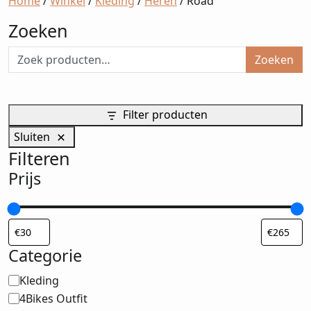
Home
/
Winkel
/
Kleding
/
Heren
/ Road
Zoeken
Zoeken
Filter producten
Sluiten
Filteren
Prijs
Categorie
Categorie
Kleding
4Bikes Outfit