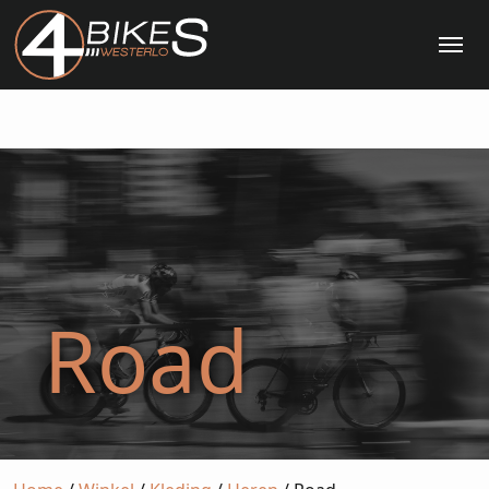
Me
Road