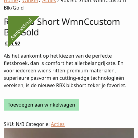
Home
/
Winkel
/
Acties
/ Rbx Bib Short WmnCcustom
Blk/Gold
Rbx Bib Short WmnCcustom
Aanbieding!
Blk/Gold
Oorspronkelijke
Huidige
€
79,92
prijs
prijs
Als het aankomt op het kiezen van de perfecte
was:
is:
fietsbroek, dan is comfort het allerbelangrijkste. En
€99,90.
€79,92.
voor iedereen wiens ritten premium materialen,
superieure pasvorm en cutting-edge technologieën
vereisen, is de nieuwe RBX bibshort zeker je favoriet.
Rbx
Toevoegen aan winkelwagen
Bib
Short
SKU:
N/B
Categorie:
Acties
WmnCcustom
Blk/Gold