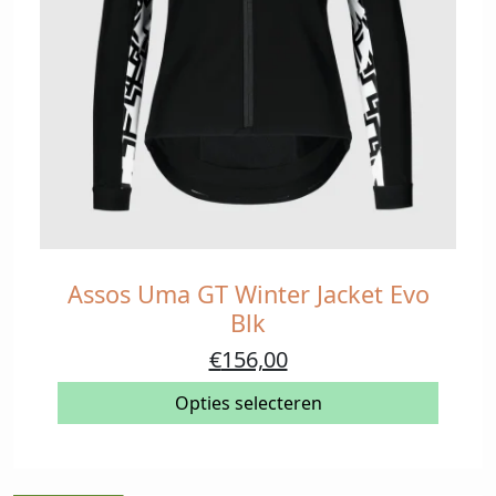
Assos Uma GT Winter Jacket Evo
Dit
product
Blk
heeft
Oorspronkelijke
Huidige
€
156,00
meerdere
prijs
prijs
variaties.
Opties selecteren
was:
is:
Deze
€260,00.
€156,00.
optie
kan