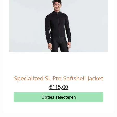
Specialized SL Pro Softshell Jacket
Dit
product
Oorspronkelijke
Huidige
€
115,00
heeft
prijs
prijs
meerdere
Opties selecteren
was:
is:
variaties.
€230,00.
€115,00.
Deze
optie