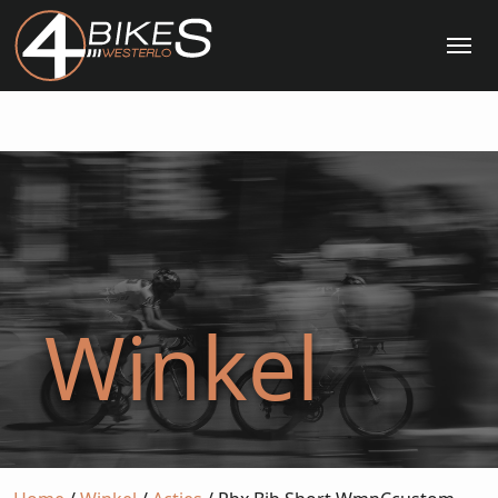
Me
Winkel