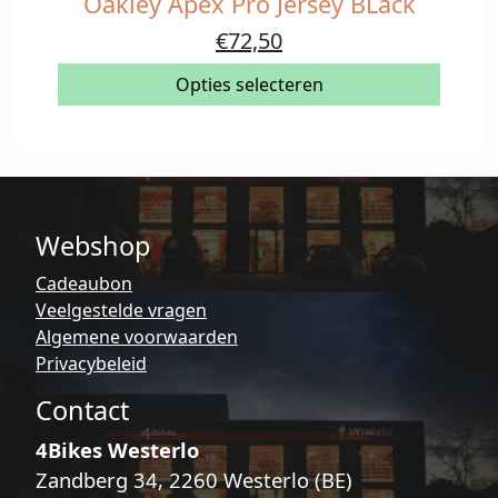
Oakley Apex Pro Jersey BLack
Dit
product
Oorspronkelijke
Huidige
€
72,50
heeft
prijs
prijs
meerdere
Opties selecteren
was:
is:
variaties.
€145,00.
€72,50.
Deze
optie
kan
gekozen
Webshop
worden
op
Cadeaubon
de
Veelgestelde vragen
productpagina
Algemene voorwaarden
Privacybeleid
Contact
4Bikes Westerlo
Zandberg 34, 2260 Westerlo (BE)