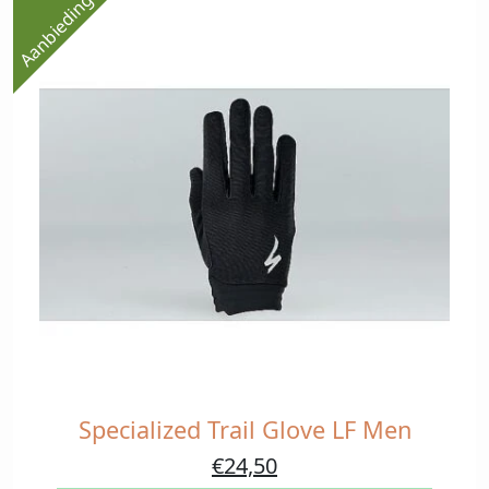
Aanbieding!
worden
op
de
productpagina
Specialized Trail Glove LF Men
Dit
product
Oorspronkelijke
Huidige
€
24,50
heeft