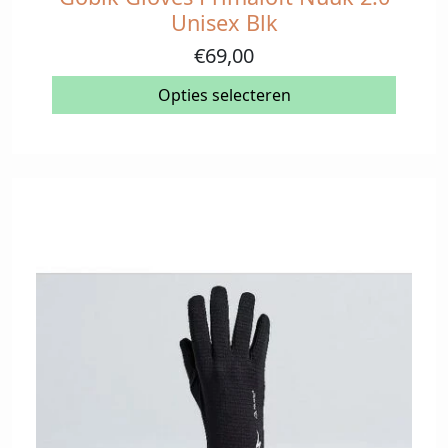
product
Unisex Blk
heeft
€
69,00
meerdere
variaties.
Opties selecteren
Deze
optie
kan
gekozen
worden
op
de
productpagina