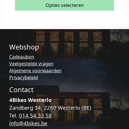
prijs
prijs
meerdere
Opties selecteren
was:
is:
variaties.
€35,00.
€24,50.
Deze
optie
kan
gekozen
Webshop
worden
op
Cadeaubon
de
Veelgestelde vragen
productpagina
Algemene voorwaarden
Privacybeleid
Contact
4Bikes Westerlo
Zandberg 34, 2260 Westerlo (BE)
Tel.
014 54 33 58
info@4bikes.be