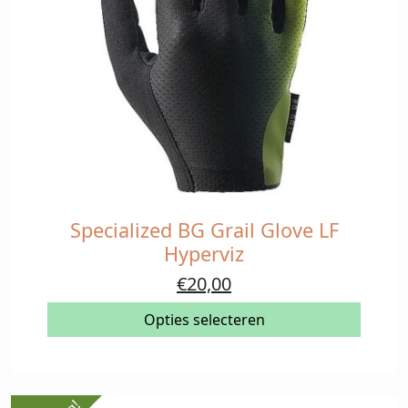
Specialized BG Grail Glove LF
Dit
product
Hyperviz
heeft
Oorspronkelijke
Huidige
€
20,00
meerdere
prijs
prijs
variaties.
Opties selecteren
was:
is:
Deze
€45,90.
€20,00.
optie
kan
gekozen