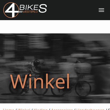
Me
Winkel