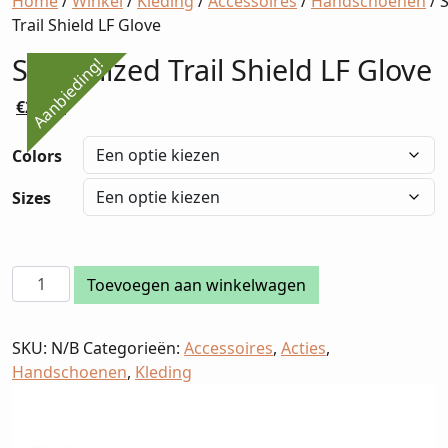
Home
/
Winkel
/
Kleding
/
Accessoires
/
Handschoenen
/ 
Trail Shield LF Glove
Specialized Trail Shield LF Glove
Aanbieding!
Oorspronkelijke
Huidige
€
28,00
prijs
prijs
was:
is:
Colors
€40,00.
€28,00.
Sizes
Specialized
Toevoegen aan winkelwagen
Trail
Shield
SKU:
N/B
Categorieën:
Accessoires
,
Acties
,
LF
Handschoenen
,
Kleding
Glove
aantal