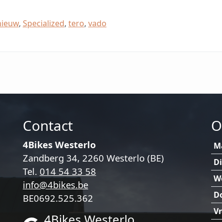
nieuw
,
Specialized
,
tero
,
vado
Contact
O
4Bikes Westerlo
M
Zandberg 34, 2260 Westerlo (BE)
D
Tel.
014 54 33 58
W
info@4bikes.be
D
BE0692.525.362
Vr
4Bikes Westerlo