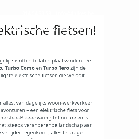
014 54 33 58
info@4bikes.be
ktrische fietsen!
o
Fietslease
Contact
Webshop
0
ijkse ritten te laten plaatsvinden. De
o, Turbo Como
en
Turbo Tero
zijn de
iligste elektrische fietsen die we ooit
r alles, van dagelijks woon-werkverkeer
avonturen – een elektrische fiets voor
pelste e-Bike-ervaring tot nu toe en is
et steeds veranderende landschap aan
jkse rijder tegenkomt, alles te dragen