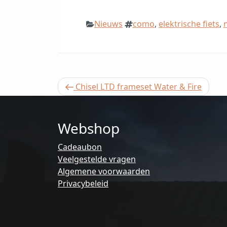
Categorieën
Tags
Nieuws
como
,
elektrische fiets
,
Berichtnavigatie
Vorig
Chisel LTD frameset Water & Fire
bericht
Webshop
Cadeaubon
Veelgestelde vragen
Algemene voorwaarden
Privacybeleid