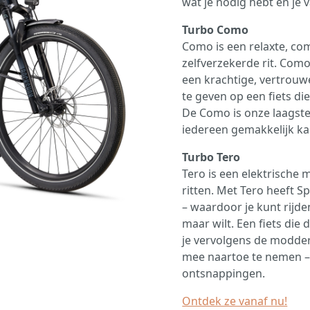
wat je nodig hebt en je v
Turbo Como
Como is een relaxte, co
zelfverzekerde rit. Com
een krachtige, vertrouw
te geven op een fiets di
De Como is onze laagst
iedereen gemakkelijk ka
Turbo Tero
Tero is een elektrische 
ritten. Met Tero heeft Sp
– waardoor je kunt rijden
maar wilt. Een fiets die
je vervolgens de modder
mee naartoe te nemen – 
ontsnappingen.
Ontdek ze vanaf nu!