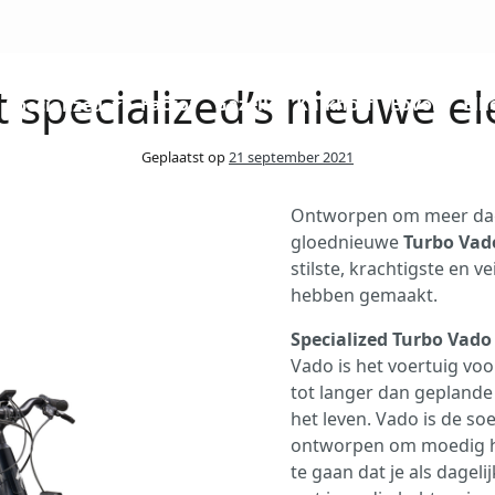
specialized’s nieuwe ele
Factor
Gazelle
Kalkhoff
Eovolt
Elli
Specialized
Geplaatst op
21 september 2021
Ontworpen om meer dagel
gloednieuwe
Turbo Vad
stilste, krachtigste en ve
hebben gemaakt.
Specialized Turbo Vado
Vado is het voertuig voo
tot langer dan geplande 
het leven. Vado is de soe
ontworpen om moedig h
te gaan dat je als dageli