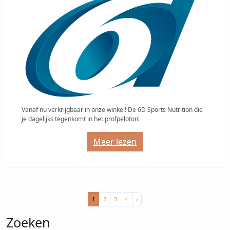
Vanaf nu verkrijgbaar in onze winkel! De 6D Sports Nutrition die
je dagelijks tegenkomt in het profpeloton!
Meer lezen
Page
Current
Page
Page
Page
1
2
3
4
›
Page
navigation
Zoeken