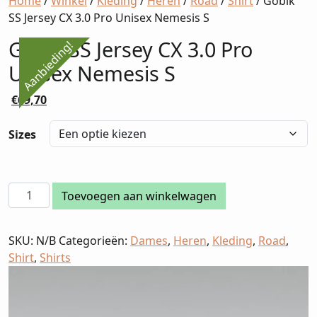
Home
/
Winkel
/
Kleding
/
Heren
/
Road
/
Shirt
/ Gobik
SS Jersey CX 3.0 Pro Unisex Nemesis S
Gobik SS Jersey CX 3.0 Pro
Aanbieding!
Unisex Nemesis S
Oorspronkelijke
Huidige
€
69,70
prijs
prijs
was:
is:
Sizes
€90,00.
€69,70.
Gobik
Toevoegen aan winkelwagen
SS
Jersey
SKU:
N/B
Categorieën:
Dames
,
Heren
,
Kleding
,
Road
,
CX
Shirt
,
Shirts
3.0
Pro
Unisex
Nemesis