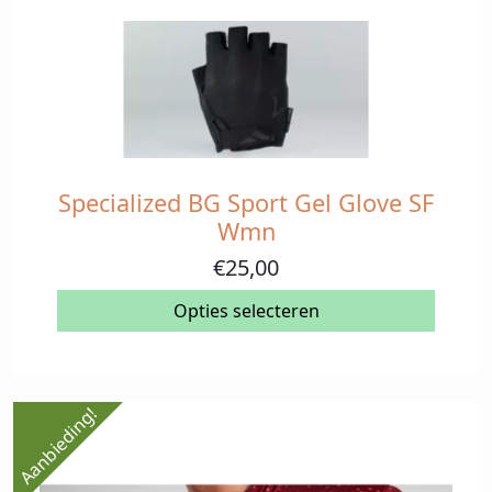
gekozen
worden
op
de
productpagina
Specialized BG Sport Gel Glove SF
Dit
product
Wmn
heeft
€
25,00
meerdere
variaties.
Opties selecteren
Deze
optie
kan
gekozen
Aanbieding!
worden
op
de