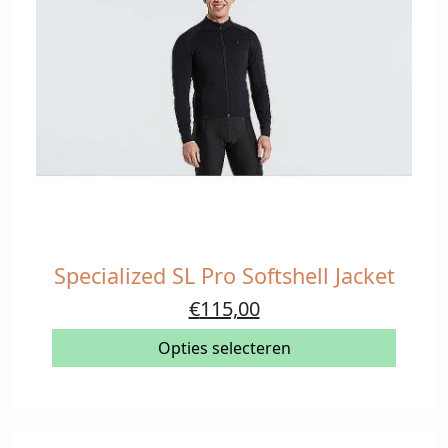
Specialized SL Pro Softshell Jacket
Dit
product
Oorspronkelijke
Huidige
€
115,00
heeft
prijs
prijs
meerdere
Opties selecteren
was:
is:
variaties.
€230,00.
€115,00.
Deze
optie
kan