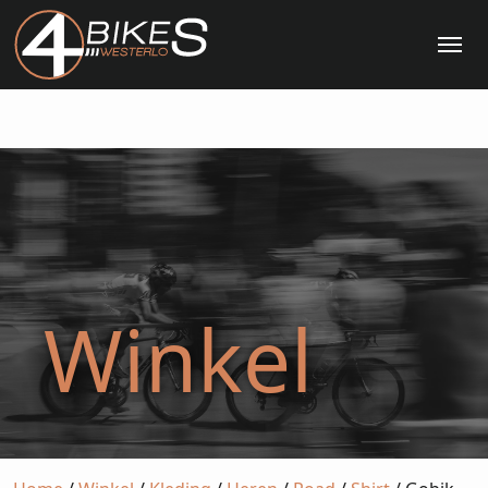
Me
Winkel