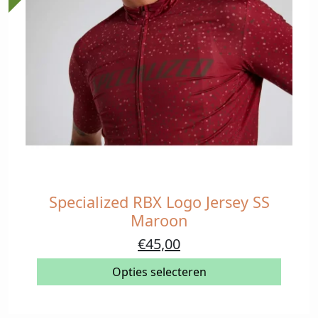
productpagina
Specialized RBX Logo Jersey SS
Dit
product
Maroon
heeft
Oorspronkelijke
Huidige
€
45,00
meerdere
prijs
prijs
variaties.
Opties selecteren
was:
is:
Deze
€90,00.
€45,00.
optie