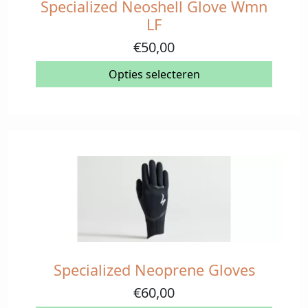
Specialized Neoshell Glove Wmn
Dit
product
LF
heeft
€
50,00
meerdere
variaties.
Opties selecteren
Deze
optie
kan
gekozen
worden
op
de
productpagina
Specialized Neoprene Gloves
Dit
product
€
60,00
heeft