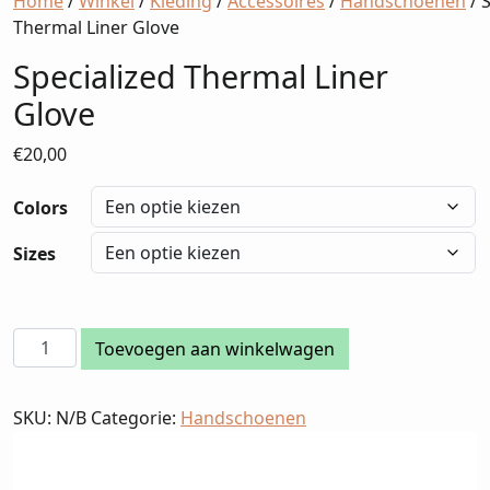
Home
/
Winkel
/
Kleding
/
Accessoires
/
Handschoenen
/ 
Thermal Liner Glove
Specialized Thermal Liner
Glove
€
20,00
Colors
Sizes
Specialized
Toevoegen aan winkelwagen
Thermal
Liner
SKU:
N/B
Categorie:
Handschoenen
Glove
aantal