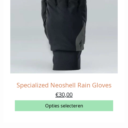
Specialized Neoshell Rain Gloves
Dit
product
Oorspronkelijke
Huidige
€
30,00
heeft
prijs
prijs
meerdere
Opties selecteren
was:
is:
variaties.
€50,00.
€30,00.
Deze
optie