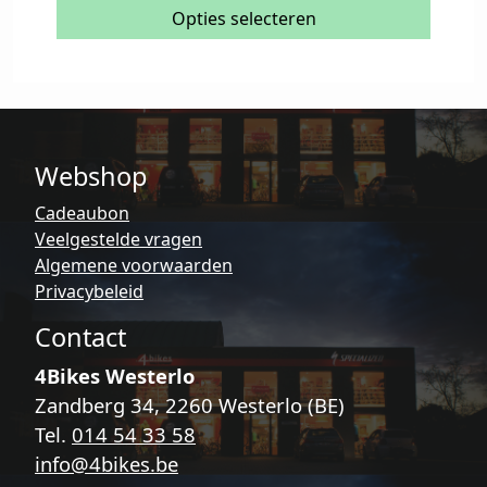
meerdere
Opties selecteren
variaties.
Deze
optie
kan
gekozen
Webshop
worden
op
Cadeaubon
de
Veelgestelde vragen
productpagina
Algemene voorwaarden
Privacybeleid
Contact
4Bikes Westerlo
Zandberg 34, 2260 Westerlo (BE)
Tel.
014 54 33 58
info@4bikes.be