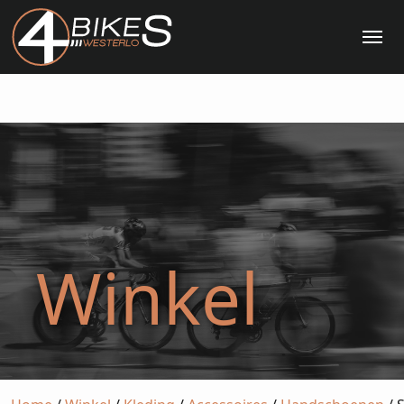
Me
Winkel