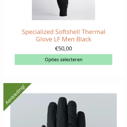
Specialized Softshell Thermal
Dit
product
Glove LF Men Black
heeft
€
50,00
meerdere
variaties.
Opties selecteren
Deze
optie
kan
gekozen
Aanbieding!
worden
op
de
productpagina