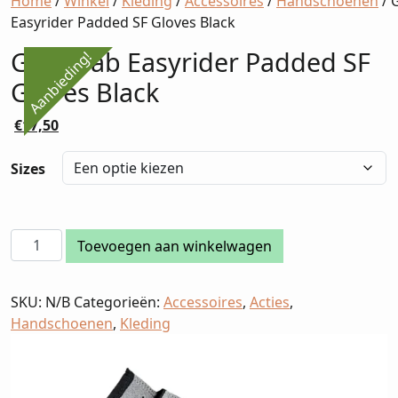
Home
/
Winkel
/
Kleding
/
Accessoires
/
Handschoenen
/ 
Easyrider Padded SF Gloves Black
GripGrab Easyrider Padded SF
Aanbieding!
Gloves Black
Oorspronkelijke
Huidige
€
17,50
prijs
prijs
was:
is:
Sizes
€34,95.
€17,50.
GripGrab
Toevoegen aan winkelwagen
Easyrider
Padded
SKU:
N/B
Categorieën:
Accessoires
,
Acties
,
SF
Handschoenen
,
Kleding
Gloves
Black
aantal