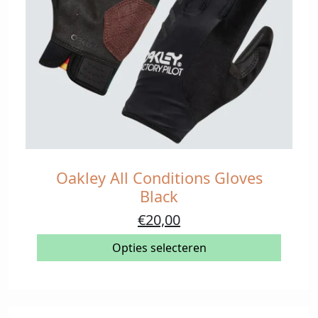
Oakley All Conditions Gloves
Dit
product
Black
heeft
Oorspronkelijke
Huidige
€
20,00
meerdere
prijs
prijs
variaties.
Opties selecteren
was:
is:
Deze
€40,00.
€20,00.
optie
kan
gekozen