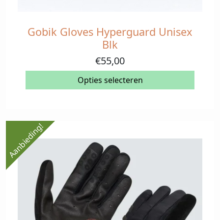
Gobik Gloves Hyperguard Unisex
Dit
product
Blk
heeft
€
55,00
meerdere
variaties.
Opties selecteren
Deze
optie
kan
gekozen
Aanbieding!
worden
op
de
productpagina