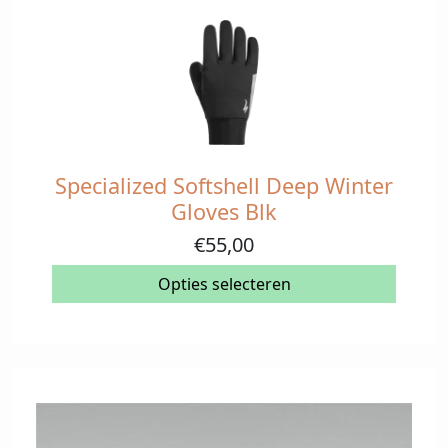
worden
op
de
productpagina
Specialized Softshell Deep Winter
Dit
product
Gloves Blk
heeft
€
55,00
meerdere
variaties.
Opties selecteren
Deze
optie
kan
gekozen
worden
op
de