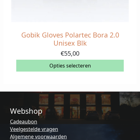
Gobik Gloves Polartec Bora 2.0
Dit
product
Unisex Blk
heeft
€
55,00
meerdere
variaties.
Opties selecteren
Deze
optie
kan
gekozen
worden
op
Webshop
de
Cadeaubon
productpagina
Veelgestelde vragen
Algemene voorwaarden