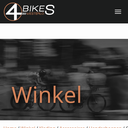
Me
Winkel