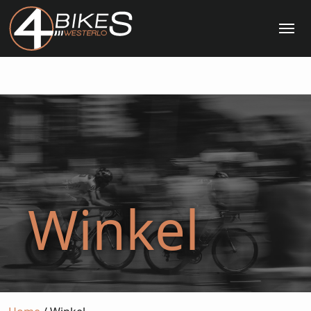
Me
Winkel