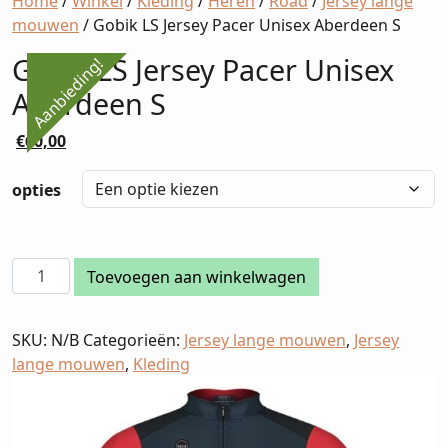
Home
/
Winkel
/
Kleding
/
Heren
/
Road
/
Jersey lange
mouwen
/ Gobik LS Jersey Pacer Unisex Aberdeen S
Gobik LS Jersey Pacer Unisex
Aanbieding!
Aberdeen S
Oorspronkelijke
Huidige
€
60,00
prijs
prijs
was:
is:
opties
€100,00.
€60,00.
Gobik
Toevoegen aan winkelwagen
LS
Jersey
SKU:
N/B
Categorieën:
Jersey lange mouwen
,
Jersey
Pacer
lange mouwen
,
Kleding
Unisex
Aberdeen
S
aantal