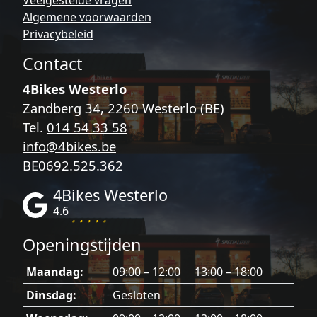
Veelgestelde vragen
productpagina
Algemene voorwaarden
Privacybeleid
Contact
4Bikes Westerlo
Zandberg 34, 2260 Westerlo (BE)
Tel.
014 54 33 58
info@4bikes.be
BE0692.525.362
4Bikes Westerlo
4.6
Openingstijden
Maandag:
09:00 – 12:00 13:00 – 18:00
Dinsdag:
Gesloten