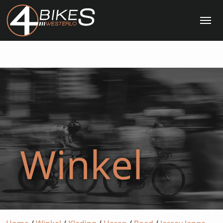
Me
Winkel