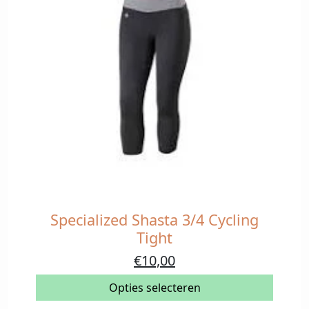
Specialized Shasta 3/4 Cycling
Dit
product
Tight
heeft
Oorspronkelijke
Huidige
€
10,00
meerdere
prijs
prijs
variaties.
Opties selecteren
was:
is:
Deze