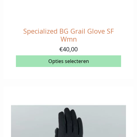
Specialized BG Grail Glove SF
Dit
product
Wmn
heeft
€
40,00
meerdere
variaties.
Opties selecteren
Deze
optie
kan
gekozen
worden
op
de
productpagina