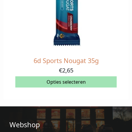
6d Sports Nougat 35g
Dit
product
€
2,65
heeft
meerdere
Opties selecteren
variaties.
Deze
optie
kan
gekozen
Webshop
worden
op