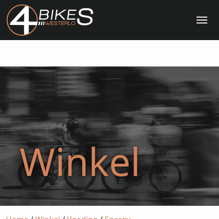
Me
Winkel