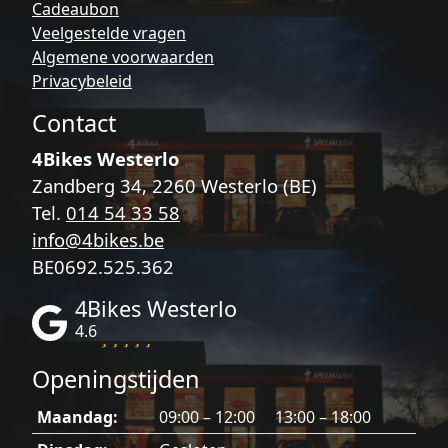
Cadeaubon
de
Veelgestelde vragen
productpagina
Algemene voorwaarden
Privacybeleid
Contact
4Bikes Westerlo
Zandberg 34, 2260 Westerlo (BE)
Tel.
014 54 33 58
info@4bikes.be
BE0692.525.362
4Bikes Westerlo
4.6
Openingstijden
Maandag:
09:00 – 12:00 13:00 – 18:00