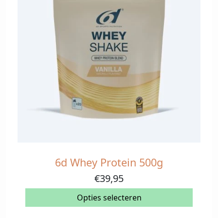
6d Whey Protein 500g
Dit
product
€
39,95
heeft
meerdere
Opties selecteren
variaties.