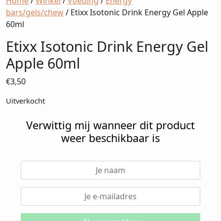
Home
/
Winkel
/
Voeding
/
Energy
bars/gels/chew
/ Etixx Isotonic Drink Energy Gel Apple
60ml
Etixx Isotonic Drink Energy Gel
Apple 60ml
€
3,50
Uitverkocht
Verwittig mij wanneer dit product
weer beschikbaar is