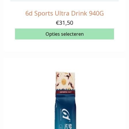
6d Sports Ultra Drink 940G
Dit
product
€
31,50
heeft
meerdere
Opties selecteren
variaties.
Deze
optie
kan
gekozen
worden
op
de
productpagina