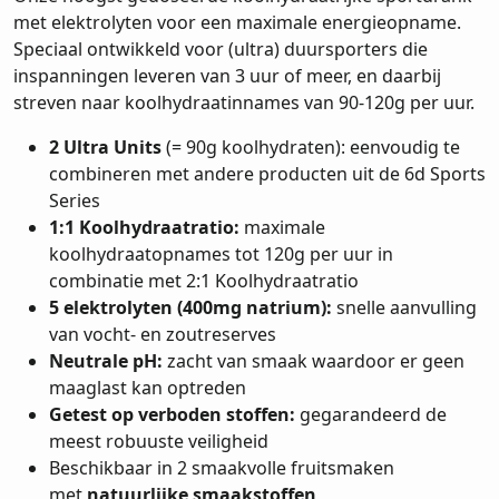
met elektrolyten voor een maximale energieopname.
Speciaal ontwikkeld voor (ultra) duursporters die
inspanningen leveren van 3 uur of meer, en daarbij
streven naar koolhydraatinnames van 90-120g per uur.
2 Ultra Units
(= 90g koolhydraten): eenvoudig te
combineren met andere producten uit de 6d Sports
Series
1:1 Koolhydraatratio:
maximale
koolhydraatopnames tot 120g per uur in
combinatie met 2:1 Koolhydraatratio
5 elektrolyten (400mg natrium):
snelle aanvulling
van vocht- en zoutreserves
Neutrale pH:
zacht van smaak waardoor er geen
maaglast kan optreden
Getest op verboden stoffen:
gegarandeerd de
meest robuuste veiligheid
Beschikbaar in 2 smaakvolle fruitsmaken
met
natuurlijke smaakstoffen