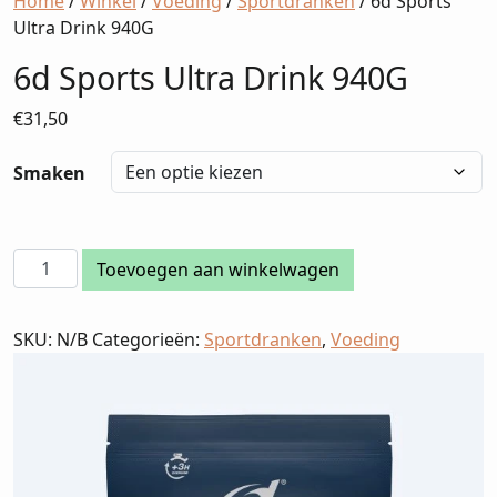
Home
/
Winkel
/
Voeding
/
Sportdranken
/ 6d Sports
Ultra Drink 940G
6d Sports Ultra Drink 940G
€
31,50
Smaken
6d
Toevoegen aan winkelwagen
Sports
Ultra
SKU:
N/B
Categorieën:
Sportdranken
,
Voeding
Drink
940G
aantal