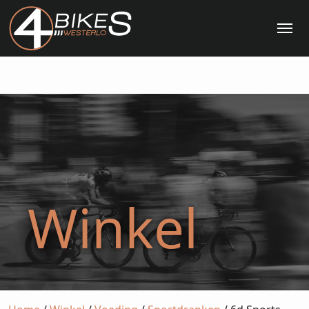
Me
Winkel