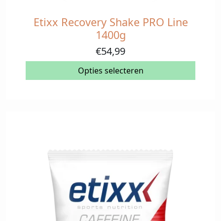
Etixx Recovery Shake PRO Line
Dit
product
1400g
heeft
€
54,99
meerdere
variaties.
Opties selecteren
Deze
optie
kan
gekozen
worden
op
de
productpagina