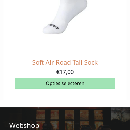
Soft Air Road Tall Sock
Dit
product
€
17,00
heeft
meerdere
Opties selecteren
variaties.
Deze
optie
kan
gekozen
Webshop
worden