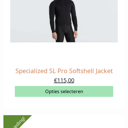
Specialized SL Pro Softshell Jacket
Dit
product
Oorspronkelijke
Huidige
€
115,00
heeft
prijs
prijs
meerdere
Opties selecteren
was:
is:
variaties.
€230,00.
€115,00.
Deze
optie
kan
Aanbieding!
gekozen