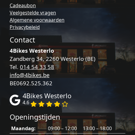
op
Cadeaubon
de
Veelgestelde vragen
productpagina
Algemene voorwaarden
Privacybeleid
Contact
4Bikes Westerlo
Zandberg 34, 2260 Westerlo (BE)
Tel.
014 54 33 58
info@4bikes.be
BE0692.525.362
4Bikes Westerlo
4.6
Openingstijden
Maandag:
09:00 – 12:00 13:00 – 18:00