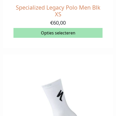
Specialized Legacy Polo Men Blk
Dit
product
XS
heeft
€
60,00
meerdere
variaties.
Opties selecteren
Deze
optie
kan
gekozen
worden
op
de
productpagina