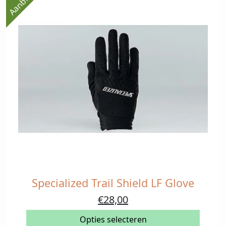
worden
op
de
productpagina
Specialized Trail Shield LF Glove
Dit
product
Oorspronkelijke
Huidige
€
28,00
heeft
prijs
prijs
meerdere
Opties selecteren
was:
is: