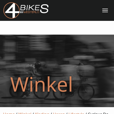
Me
Winkel