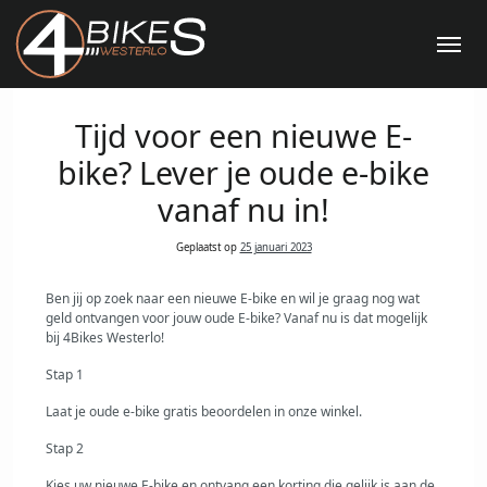
Me
Tijd voor een nieuwe E-
bike? Lever je oude e-bike
vanaf nu in!
Geplaatst op
25 januari 2023
Ben jij op zoek naar een nieuwe E-bike en wil je graag nog wat
geld ontvangen voor jouw oude E-bike? Vanaf nu is dat mogelijk
bij 4Bikes Westerlo!
Stap 1
Laat je oude e-bike gratis beoordelen in onze winkel.
Stap 2
Kies uw nieuwe E-bike en ontvang een korting die gelijk is aan de