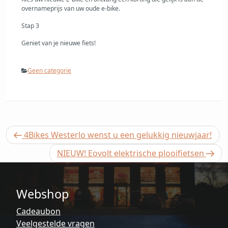
overnameprijs van uw oude e-bike.
Stap 3
Geniet van je nieuwe fiets!
Categorieën
Geen categorie
Berichtnavigatie
Vorig
4Bikes Westerlo wenst u een gelukkig nieuwjaar!
bericht
Volgend
NIEUW! Eovolt elektrische plooifietsen
bericht
Webshop
Cadeaubon
Veelgestelde vragen