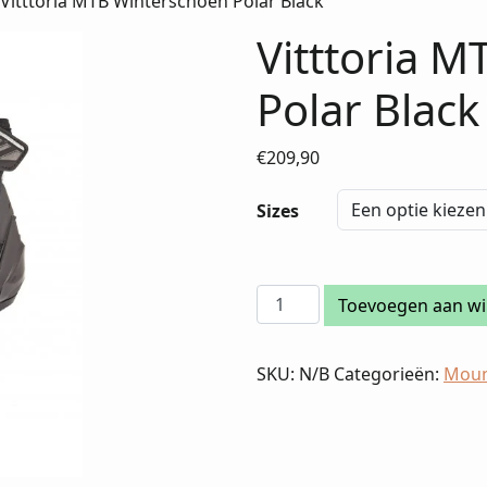
 Vitttoria MTB Winterschoen Polar Black
Vitttoria 
Polar Black
€
209,90
Sizes
Vitttoria
Toevoegen aan w
MTB
Winterschoen
SKU:
N/B
Categorieën:
Moun
Polar
Black
aantal