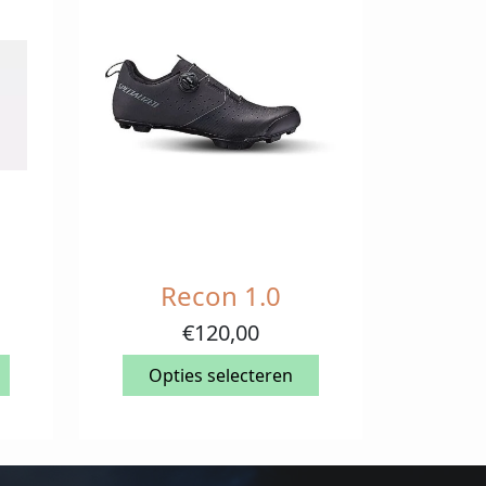
Recon 1.0
Dit
product
€
120,00
heeft
meerdere
Opties selecteren
variaties.
Deze
optie
kan