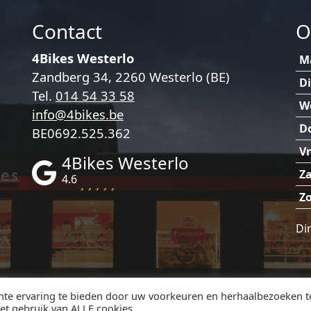
orden
gekozen
p
Contact
O
worden
e
op
roductpagina
4Bikes Westerlo
de
M
Zandberg 34, 2260 Westerlo (BE)
productpagina
D
Tel.
014 54 33 58
W
info@4bikes.be
D
BE0692.525.362
Vr
4Bikes Westerlo
Za
4.6
Z
Di
© 2026 4bikes - Westerl
nte ervaring te bieden door uw voorkeuren en herhaalbezoeken t
et gebruik van ALLE cookies.