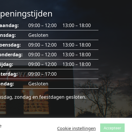
gekozen
peningstijden
worden
op
aandag:
09:00 – 12:00 13:00 – 18:00
de
productpagina
insdag:
Gesloten
oensdag:
09:00 – 12:00 13:00 – 18:00
onderdag:
09:00 – 12:00 13:00 – 18:00
ijdag:
09:00 – 12:00 13:00 – 18:00
terdag:
09:00 – 17:00
ondag:
Gesloten
nsdag, zondag en feestdagen gesloten.
o -
Privacybeleid
-
Website door Made I.T. Geel
e
Cookie instellingen
Accepteer