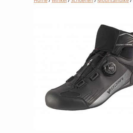
Home
/
Winkel
/
Schoenen
/
Mountainbike
/