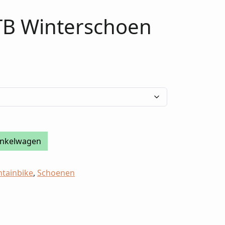
MTB Winterschoen
inkelwagen
tainbike
,
Schoenen