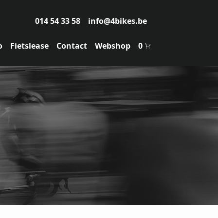
014 54 33 58
info@4bikes.be
o
Fietslease
Contact
Webshop
0