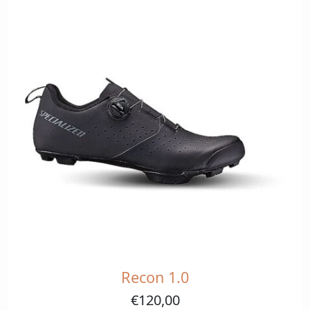
kan
gekozen
worden
op
de
productpagina
Recon 1.0
Dit
product
€
120,00
heeft