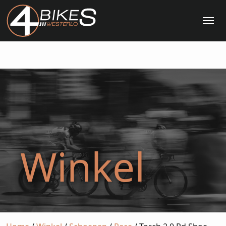
Me
Winkel