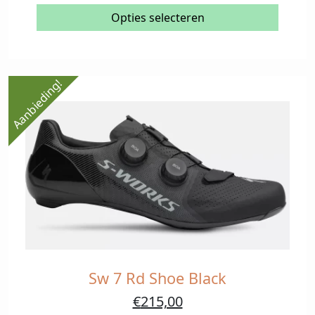
meerdere
Opties selecteren
variaties.
Deze
optie
kan
Aanbieding!
gekozen
worden
op
de
productpagina
Sw 7 Rd Shoe Black
Dit
product
Oorspronkelijke
Huidige
€
215,00
heeft