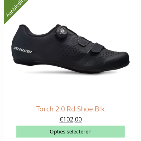
Aanbieding!
gekozen
worden
op
de
productpagina
Torch 2.0 Rd Shoe Blk
Dit
product
Oorspronkelijke
Huidige
€
102,00
heeft
prijs
prijs
meerdere
Opties selecteren
was:
is:
variaties.