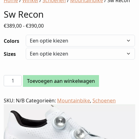
Home
/
Winkel
/
Schoenen
/
Mountainbike
/ Sw Recon
Sw Recon
Prijsklasse:
€
389,00
-
€
390,00
€389,00
tot
Colors
€390,00
Sizes
Sw
Toevoegen aan winkelwagen
Recon
aantal
SKU:
N/B
Categorieën:
Mountainbike
,
Schoenen