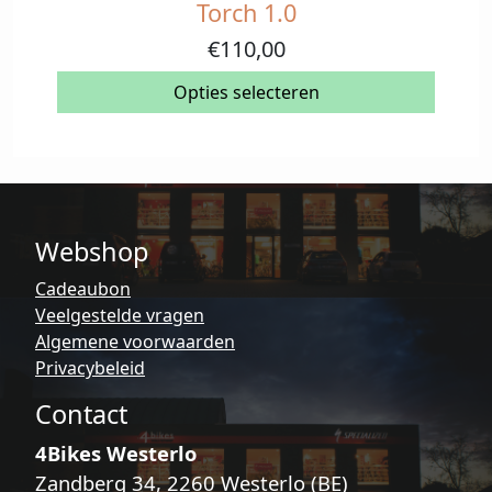
Torch 1.0
Dit
product
€
110,00
heeft
meerdere
Opties selecteren
variaties.
Deze
optie
kan
gekozen
Webshop
worden
op
Cadeaubon
de
Veelgestelde vragen
productpagina
Algemene voorwaarden
Privacybeleid
Contact
4Bikes Westerlo
Zandberg 34, 2260 Westerlo (BE)