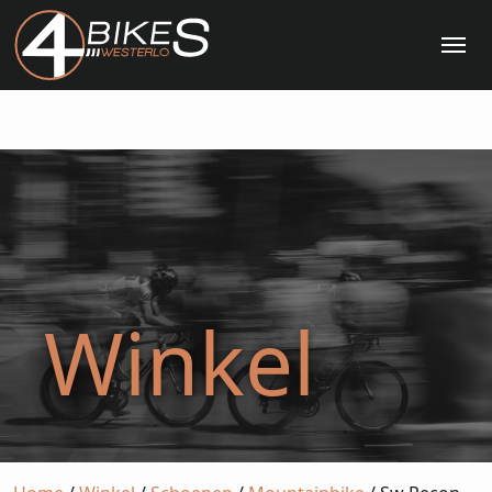
Me
Winkel