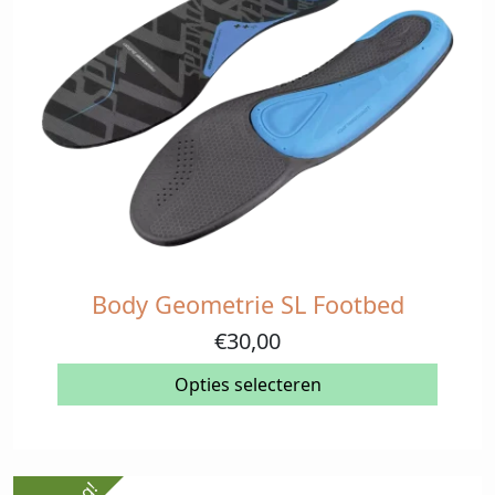
Body Geometrie SL Footbed
Dit
product
€
30,00
heeft
meerdere
Opties selecteren
variaties.
Deze
optie
kan