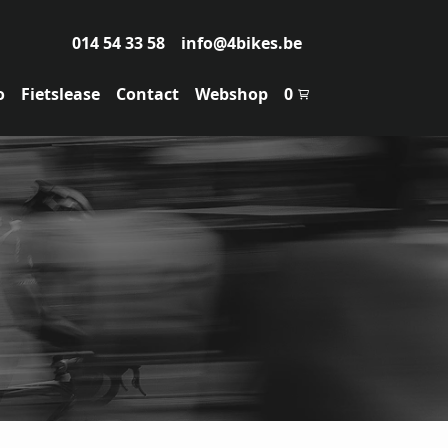
014 54 33 58
info@4bikes.be
o
Fietslease
Contact
Webshop
0