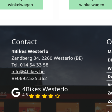
winkelwagen
winkelwagen
Contact
O
4Bikes Westerlo
M
Zandberg 34, 2260 Westerlo (BE)
D
Tel.
014 54 33 58
W
info@4bikes.be
D
BE0692.525.362
Vr
4Bikes Westerlo
Za
4.6
Z