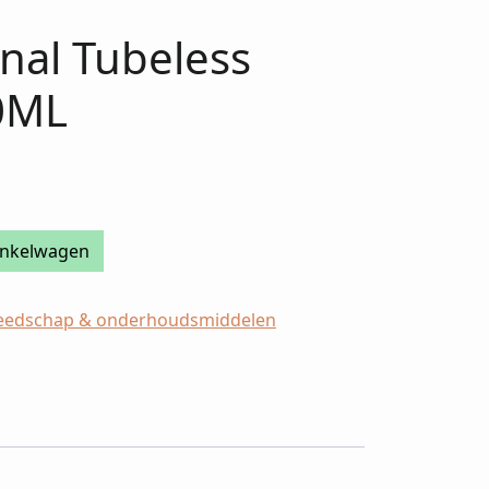
inal Tubeless
0ML
inkelwagen
eedschap & onderhoudsmiddelen