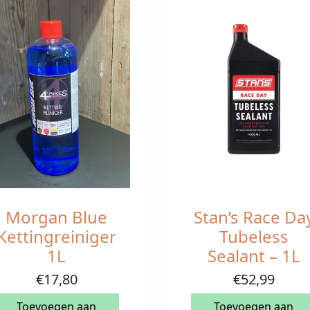
Morgan Blue
Stan’s Race Da
Kettingreiniger
Tubeless
1L
Sealant – 1L
€
17,80
€
52,99
Toevoegen aan
Toevoegen aan