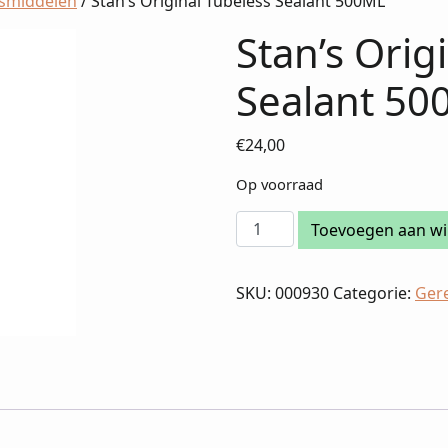
smiddelen
/ Stan’s Original Tubeless Sealant 500ML
Stan’s Orig
Sealant 50
€
24,00
Op voorraad
Stan's
Toevoegen aan w
Original
Tubeless
SKU:
000930
Categorie:
Ger
Sealant
500ML
aantal