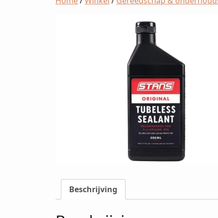
Home
/
Winkel
/
Gereedschap & onderhoud
Beschrijving