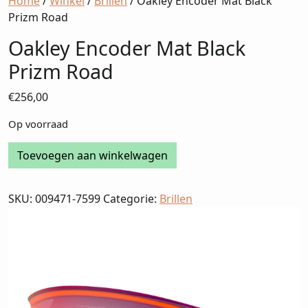
Home
/
Winkel
/
Brillen
/ Oakley Encoder Mat Black
Prizm Road
Oakley Encoder Mat Black
Prizm Road
€
256,00
Op voorraad
Oakley
Toevoegen aan winkelwagen
Encoder
Mat
SKU:
009471-7599
Categorie:
Brillen
Black
Prizm
Road
aantal