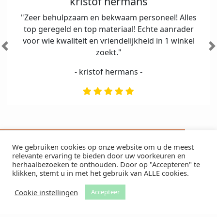
kristof hermans
"Zeer behulpzaam en bekwaam personeel! Alles
top geregeld en top materiaal! Echte aanrader
voor wie kwaliteit en vriendelijkheid in 1 winkel
Vorige
V
zoekt."
- kristof hermans -
Onze nieuwsbrief
We gebruiken cookies op onze website om u de meest
relevante ervaring te bieden door uw voorkeuren en
Heb jij je al ingeschreven?
herhaalbezoeken te onthouden. Door op "Accepteren" te
klikken, stemt u in met het gebruik van ALLE cookies.
Blijft op de hoogte van onze laatste updates.
Schrijf je nu in!
Cookie instellingen
Accepteer