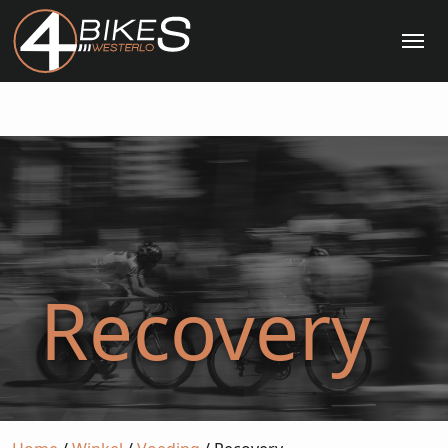
Me
Recovery