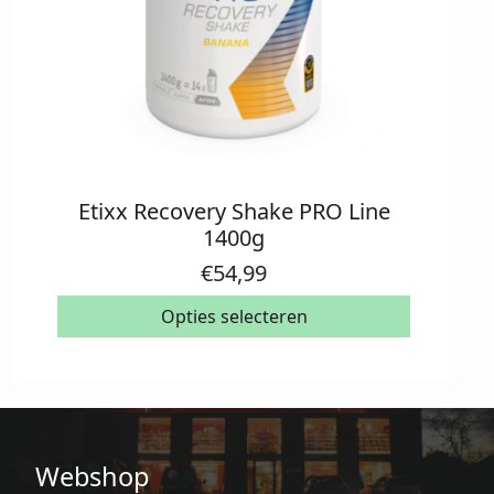
Etixx Recovery Shake PRO Line
Dit
1400g
product
heeft
€
54,99
meerdere
variaties.
Opties selecteren
Deze
optie
kan
gekozen
worden
Webshop
op