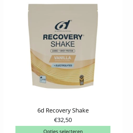
6d Recovery Shake
Dit
product
€
32,50
heeft
meerdere
Opties selecteren