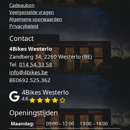
de
Cadeaubon
productpagina
Veelgestelde vragen
Algemene voorwaarden
Privacybeleid
Contact
4Bikes Westerlo
Zandberg 34, 2260 Westerlo (BE)
Tel.
014 54 33 58
info@4bikes.be
BE0692.525.362
4Bikes Westerlo
4.6
Openingstijden
Maandag:
09:00 – 12:00 13:00 – 18:00