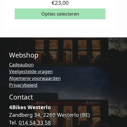
product
€
23,00
heeft
meerdere
Opties selecteren
variaties.
Deze
optie
kan
gekozen
Webshop
worden
op
Cadeaubon
de
Veelgestelde vragen
productpagina
Algemene voorwaarden
Privacybeleid
Contact
4Bikes Westerlo
Zandberg 34, 2260 Westerlo (BE)
Tel.
014 54 33 58