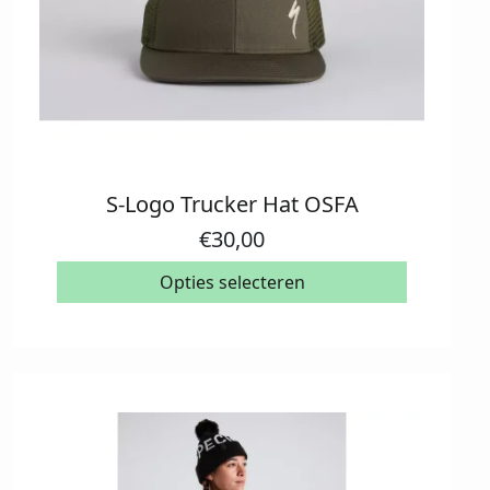
S-Logo Trucker Hat OSFA
Dit
product
€
30,00
heeft
meerdere
Opties selecteren
variaties.
Deze
optie
kan
gekozen
worden
op