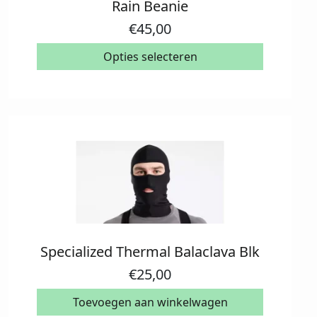
Rain Beanie
product
heeft
€
45,00
meerdere
variaties.
Opties selecteren
Deze
optie
kan
gekozen
worden
op
de
productpagina
Specialized Thermal Balaclava Blk
€
25,00
Toevoegen aan winkelwagen