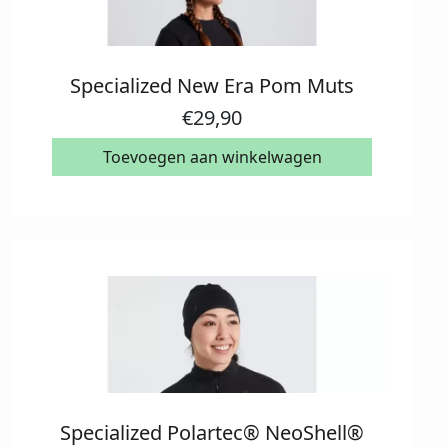
de
productpagina
Specialized New Era Pom Muts
€
29,90
Toevoegen aan winkelwagen
Specialized Polartec® NeoShell®
Dit