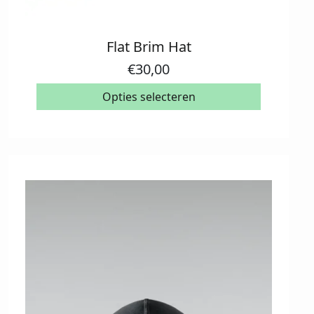
Flat Brim Hat
Dit
product
€
30,00
heeft
meerdere
Opties selecteren
variaties.
Deze
optie
kan
gekozen
worden
op
de
productpagina