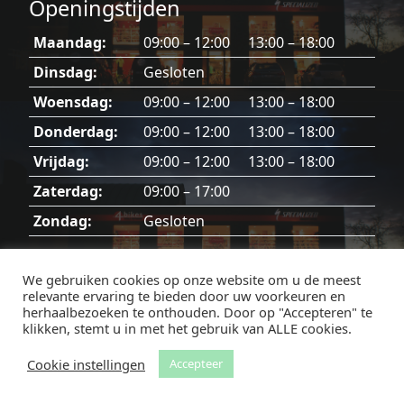
Openingstijden
Maandag:
09:00 – 12:00 13:00 – 18:00
Dinsdag:
Gesloten
Woensdag:
09:00 – 12:00 13:00 – 18:00
Donderdag:
09:00 – 12:00 13:00 – 18:00
Vrijdag:
09:00 – 12:00 13:00 – 18:00
Zaterdag:
09:00 – 17:00
Zondag:
Gesloten
Dinsdag, zondag en feestdagen gesloten.
We gebruiken cookies op onze website om u de meest
relevante ervaring te bieden door uw voorkeuren en
herhaalbezoeken te onthouden. Door op "Accepteren" te
klikken, stemt u in met het gebruik van ALLE cookies.
Facebook
Instagram
Cookie instellingen
Accepteer
© 2026 4bikes - Westerlo -
Privacybeleid
-
Website door Made I.T. Geel