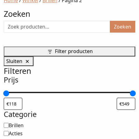
Home
/
Winkel
/
Brillen
/ Pagina 2
Zoeken
Zoeken
Filter producten
Sluiten
Filteren
Prijs
Categorie
Categorie
Brillen
Acties